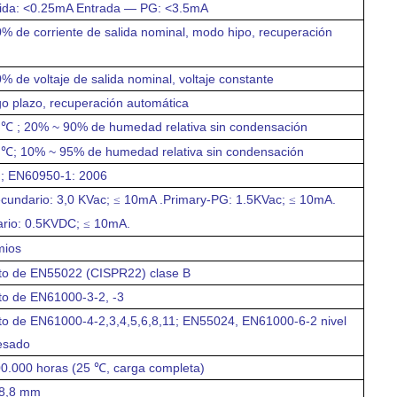
lida: <0.25mA
Entrada — PG: <3.5mA
 de corriente de salida nominal, modo hipo, recuperación
 de voltaje de salida nominal, voltaje constante
o plazo, recuperación automática
;
20% ~ 90% de humedad relativa
sin condensación
℃
5 ℃;
10% ~ 95% de humedad relativa
sin condensación
; EN60950-1: 2006
cundario: 3,0 KVac;
10mA .Primary-PG: 1.5KVac;
10mA.
≤
≤
rio: 0.5KVDC;
10mA.
≤
mios
to de EN55022 (CISPR22) clase B
to de EN61000-3-2, -3
to de EN61000-4-2,3,4,5,6,8,11; EN55024, EN61000-6-2 nivel
pesado
0.000 horas (25 ℃, carga completa)
28,8 mm