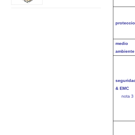
protecci
medio
ambiente
segurida
& EMC
nota 3