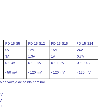
PD-15-S5
PD-15-S12
PD-15-S15
PD-15-S24
5V
12V
15V
24V
3A
1.3A
1A
0,7A
0 ~ 3A
0 ~ 1.3A
0 ~ 1.0A
0 ~ 0,7A
<50 mV
<120 mV
<120 mV
<120 mV
 de voltaje de salida nominal
 V
V
V