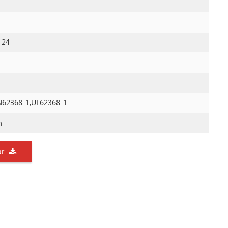
, 24
EN62368-1,UL62368-1
m
ar