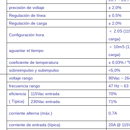
precisión de voltaje
± 2,0%
Regulación de línea
± 0,5%
Regulación de carga
± 2,0%
2.0S (11
＜
Configuración hora
carga)
10mS (11
＞
aguantar el tiempo
carga)
coeficiente de temperatura
± 0,03% / 
sobreimpulso y subimpulso
<5,0%
voltaje
rango
90Vac ~ 26
frecuencia
rango
47 Hz ~ 63
eficiencia
115Vac entrada
70%
( Típica)
230Vac entrada
71%
corriente alterna (máx.)
0,7A
corriente de entrada (típica)
20A @ 115