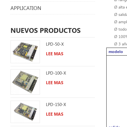
Ø alta e
APPLICATION
Ø salid
Ø ampl
NUEVOS PRODUCTOS
Ø todo 
Ø 100%
LPD-50-X
Ø 3 año
modelo
LEE MAS
LPD-100-X
LEE MAS
LPD-150-X
LEE MAS