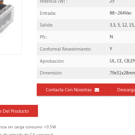
25
Potencia (W) :
88~264Vac
Entrada:
3.3, 5, 12, 15
Salida:
N
Pfc:
Y
Conformal Revestimiento:
UL, CE, CB,
Aprobación:
79x51x28m
Dimensión:
Contacta Con Nosotras
Descarg
e Del Producto
ncia sin carga consumo <0.5W
 de entrada de CA universal