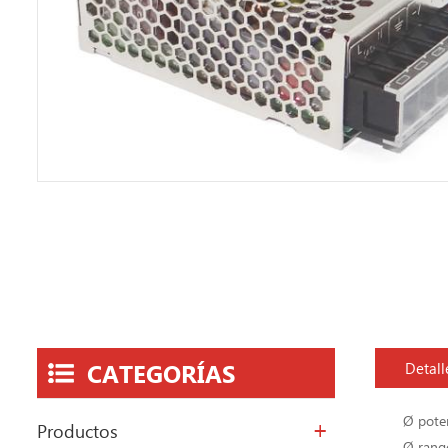
CATEGORÍAS
Detall
Ø pote
Productos
Ø rango