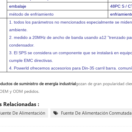
embalaje
48PC
S / 
método de enfriamiento
enfriamient
1. todos los parámetros no mencionados especialmente se miden 
ambiente.
2. medido a 20MHz de ancho de banda usando a12 ”trenzado par
condensador.
3. El SPS se considera un componente que se instalará en equipo
cumple EMC directivas.
4.
Powerld ofrecemos accesorios para Din-35 carril barra. comuní
ductos de suministro de energía industrial
gozan de gran popularidad clie
 OEM y ODM pedidos.
s Relacionadas :
Fuente De Alimentación
Fuente De Alimentación Conmutada