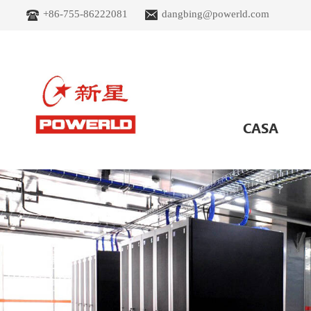
+86-755-86222081
dangbing@powerld.com
CASA