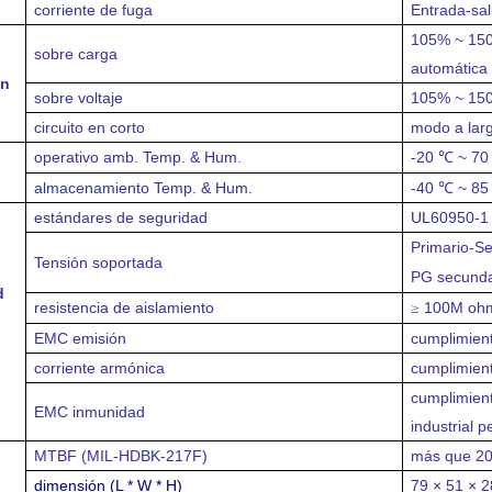
corriente de fuga
Entrada-sa
105% ~ 150%
sobre carga
automática
on
sobre voltaje
105% ~ 150%
circuito en corto
modo a larg
operativo amb. Temp. & Hum.
-20
~
70
℃
almacenamiento Temp. & Hum.
-40 ℃ ~ 8
estándares de seguridad
UL60950-1 
Primario-Se
Tensión soportada
PG secunda
d
resistencia de aislamiento
100M oh
≥
EMC emisión
cumplimien
corriente armónica
cumplimien
cumplimien
EMC inmunidad
industrial 
MTBF (MIL-HDBK-217F)
más que 20
dimensión
(L * W * H)
79 × 51 × 