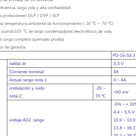
ficiencia, larga vida y alta confiabilidad
a protecciones: OLP / OVP / SCP
ia temperatura ambiente de funcionamiento (-20 ℃ ~ 70 ℃)
usando105 ℃ de largo condensadores electrolíticos de vida.
 carga completa quemado prueba
s de garantía
PD-15-S3.3
salida dc
3,3 V
Corriente nominal
4A
Actual
rango
nota 1
0 ~ 4A
ondulación y ruido
-20 ~
<50 mV
nota 2
70 ℃
-5% ~ + 10%
4,4 ~ 5,5 V
voltaje ADJ.
rango
10,0 ~ 13,0
13,8 ~ 16,1
20,7 ~ 26,7