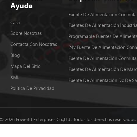
Ayuda
Casa
Sobre Nosotras
Contacta Con Nosotras
Blog
Mapa Del Sitio
XML
Política De Privacidad
© 2026 Powerld Enterprises Co.,Ltd.. Todos los derechos reservados
Compatible con red IPv6