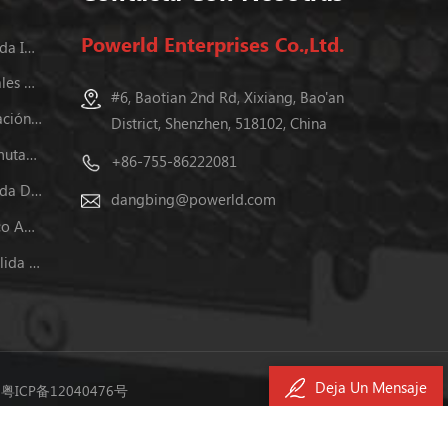
Powerld Enterprises Co.,Ltd.
Fuente De Alimentación Conmutada Incluida
Fuentes De Alimentación Industriales En Carril Din
#6, Baotian 2nd Rd, Xixiang, Bao'an
Programable Fuentes De Alimentación Dc
District, Shenzhen, 518102, China
24v Fuente De Alimentación Conmutada
+86-755-86222081
Fuente De Alimentación Conmutada De Salida Dual
dangbing@powerld.com
Fuentes De Alimentación De Marco Abierto
Fuente De Alimentación Dc De Salida Dual
Deja Un Mensaje
.
粤ICP备12040476号