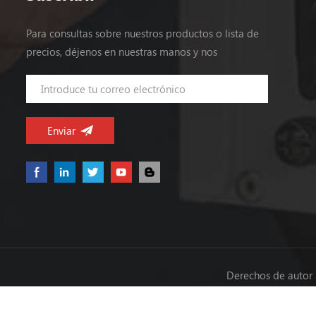
Para consultas sobre nuestros productos o lista de
precios, déjenos en nuestras manos y nos
pondremos en contacto dentro de las 24 horas.
Derechos de autor 