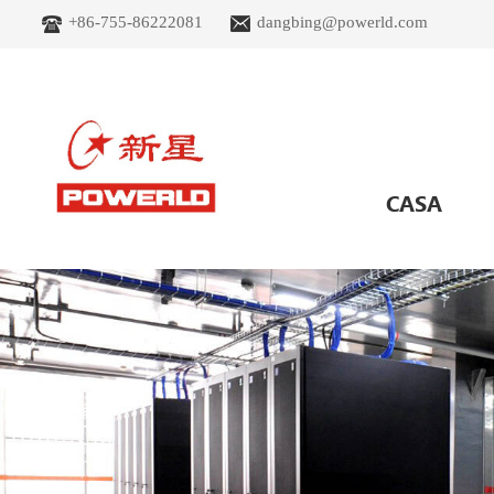
+86-755-86222081
dangbing@powerld.com
CASA