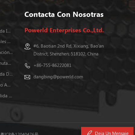
Contacta Con Nosotras
Powerld Enterprises Co.,Ltd.
Fuente De Alimentación Conmutada Incluida
Fuentes De Alimentación Industriales En Carril Din
#6, Baotian 2nd Rd, Xixiang, Bao'an
Programable Fuentes De Alimentación Dc
District, Shenzhen, 518102, China
24v Fuente De Alimentación Conmutada
+86-755-86222081
Fuente De Alimentación Conmutada De Salida Dual
dangbing@powerld.com
Fuentes De Alimentación De Marco Abierto
Fuente De Alimentación Dc De Salida Dual
Deja Un Mensaje
.
粤ICP备12040476号