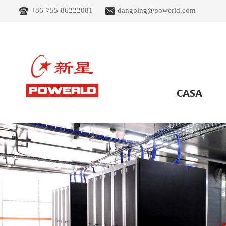
+86-755-86222081
dangbing@powerld.com
CASA