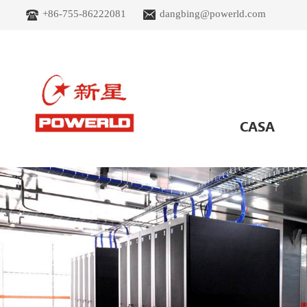
+86-755-86222081
dangbing@powerld.com
CASA