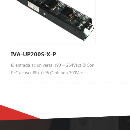
IVA-UP200S-X-P
Ø entrada ac universal (90 ~ 264Vac) Ø Con
PFC activo, PF> 0,95 Ø oleada 300Vac
durante los 60 Ø alta eficiencia, larga vida y
alta confiabilidad Ø salida protecciones:
OLP / OVP / SCP / OTP / OPP Ø 1 + 1
función paralela, intercambio actual Ø
amplia temperatura ambiente de
funcionamiento (-40 ℃ ~ 65 ℃ ) Ø altitud
de funcionamiento hasta 5000 m Ø todos