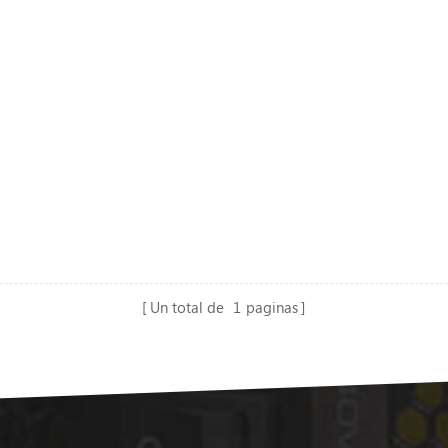
Un total de
1
paginas