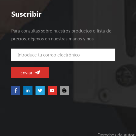
usando 105 ℃ condensadores electrolíticos
de larga duración. Ø 100% carga completa
Suscribir
quemado prueba Ø Trabajo silencioso y sin
ventilador Ø PCB con conforme
Para consultas sobre nuestros productos o lista de
revestimiento Ø 3 años de garantía modelo
precios, déjenos en nuestras manos y nos
IVA-UP200S-4.6-P IVA-UP200S-5-P
pondremos en contacto dentro de las 24 horas.
producción salida dc 4.6V 5V Corriente
nominal 40A 40A Actual abarcar nota 1 0 ~
40A 0 ~ 40A carga máxima 50A (50mS,
220Vac entrada) 48A (50mS, 220Vac
entrada) ondulación y ruido nota 2 0 ~ 65
℃ ≤150mV ≤150mV voltaje Precisión @ -20
~ 65C ± 3% ± 3% línea Reglamento / ±
0,5% Regulación de carga ± 2%
Configuración tiempo @ 25 ℃ ≤2S (220Vac
entrada, 40A) aguantar el tiempo ≥5mS
(220Vac entrada, 32A) coeficiente de
Derechos de autor 