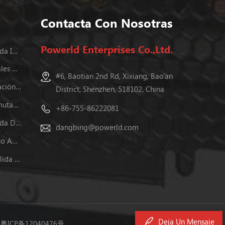
Contacta Con Nosotras
Powerld Enterprises Co.,Ltd.
Fuente De Alimentación Conmutada Incluida
Fuentes De Alimentación Industriales En Carril Din
#6, Baotian 2nd Rd, Xixiang, Bao'an
Programable Fuentes De Alimentación Dc
District, Shenzhen, 518102, China
24v Fuente De Alimentación Conmutada
+86-755-86222081
Fuente De Alimentación Conmutada De Salida Dual
dangbing@powerld.com
Fuentes De Alimentación De Marco Abierto
Fuente De Alimentación Dc De Salida Dual
Deja Un Mensaje
.
粤ICP备12040476号